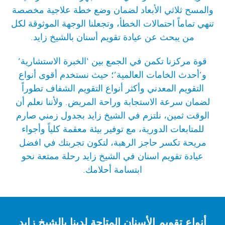
والمسح ثلاثي الأبعاد لضمان وضع خطة علاجية مخصصة
تنهي تماماً احتمالات الخطأ، وتجعلنا الوجهة الموثوقة لكل
من يبحث عن عيادة تقويم أسنان بالشيخ زايد.
قوة مركزنا تكمن في الجمع بين ‘الخبرة الاستشارية’
و’أحدث الخامات العالمية’؛ حيث نستخدم أقوى أنواع
التقويم المعدني وأكثر أنواع التقويم الشفاف تطوراً
لضمان سرعة الاستجابة وراحة المريض. ولأننا نعلم أن
الوقت ثمين، نلتزم في الشيخ زايد بجدول زمني صارم
للمتابعات الدورية، مع توفير بيئة معقمة كلياً وأجواء
مريحة تكسر حاجز الرهبة، لتكون تجربتك في افضل
عيادة تقويم اسنان في الشيخ زايد رحلة ممتعة نحو
ابتسامة أحلامك.
أنواع تقويم الأسنان المتاحة لدينا بالشيخ زايد