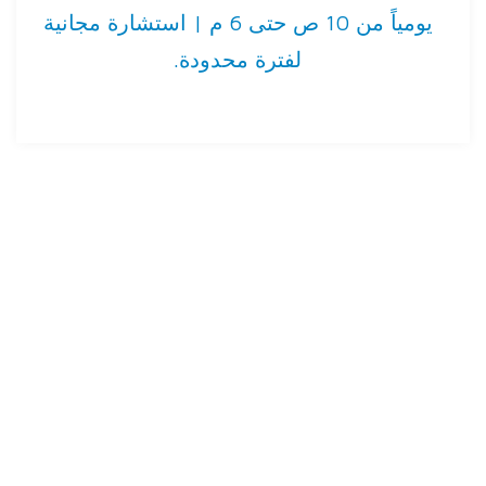
يومياً من 10 ص حتى 6 م | استشارة مجانية
لفترة محدودة.
خطوات رحلة تقويم الأسنان بالشيخ زايد
تبدأ رحلة التغيير في افضل مركز تقويم اسنان في الشيخ
زايد بخطة عمل واضحة المعالم، حيث نؤمن أن النجاح يعتمد
على التفاصيل. نحن لا نقوم بتركيب التقويم فحسب، بل
نصمم ابتسامة تناسب ملامح وجهك وتضمن لك راحة تامة
طوال فترة العلاج عبر مراحل مدروسة بعناية.