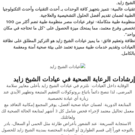
الشيخ زايد.
تقنيات عالمية: نتميز بتجهيز كافة الوحدات بـ أحدث التقنيات وأحدث التكنولوجيا
الطبية لضمان تقديم أفضل الحلول التشخيصية والعلاجية.
منظومة طبية متكاملة: توفر عيادات مصر منظومة طبية تضم أكثر من 100
تخصص وفرع معتمد، مما يمنحك ميزة الحصول على “كل ما تحتاجه في مكان
واحد”.
نظافة وتعقيم فائق: ما يميز عيادات الشيخ زايد هو التركيز المطلق على نظافة
العيادات وتقديم خدمات طبية مميزة تعتمد على بيئة صحية آمنة ومعقمة
بالكامل.
إرشادات الرعاية الصحية في عيادات الشيخ زايد
الوقاية داخل العيادات: نلتزم في عيادات الشيخ زايد بأعلى معايير سلامة
المرضى، لذا ننصح دائماً باتباع بروتوكولات التعقيم المتبعة وتطهير الأيدي عند
زيارة أي عيادة تخصصية.
المتابعة الدورية: لضمان حياة صحية أفضل، يوفر المجمع إمكانية التعاقد مع
معمل تحاليل معتمد لإجراء فحص شامل كل 3 أشهر لمتابعة الحالة الصحية لك
ولعائلتك.
الاستجابة السريعة: عند الشعور بأعراض طارئة مثل الحمى أو السعال، بادر
بالتوجه فوراً إلى قسم الطوارئ أو العيادة المختصة بمدينة الشيخ زايد للحصول