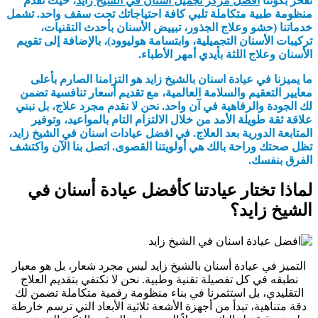
نفخر بكوننا
افضل مركز تجميل اسنان في الشيخ زايد
، حيث نقدم
منظومة طبية متكاملة تلبي كافة احتياجاتك تحت سقف واحد. تشمل
خدماتنا (حشو وعلاج الجذور، تبييض الأسنان بأحدث التقنيات،
تركيبات الأسنان التجميلية، وابتسامة هوليوود)، بالإضافة إلى تقويم
الأسنان وعلاج اللثة بأيدي أمهر الأطباء.
ما يميزنا في عيادة اسنان بالشيخ زايد هو التزامنا الصارم بأعلى
معايير التعقيم والسلامة العالمية، مع تقديم أسعار تنافسية تضمن
لك الجودة والرفاهية في آن واحد. نحن لا نقدم مجرد علاج، بل نبني
علاقة ثقة طويلة الأمد من خلال الالتزام التام بالمواعيد، وتوفير
المتابعة الدورية بعد العلاج. في افضل عيادات اسنان في الشيخ زايد،
تظل صحتك وراحة بالك هي أولويتنا القصوى. اتصل بنا الآن واكتشف
الفرق بنفسك.
لماذا تختار عيادتنا كأفضل عيادة أسنان في
الشيخ زايد؟
التميز في عيادة أسنان بالشيخ زايد ليس مجرد شعار، بل هو معيار
نطبقه في كل تفصيلة تقنية وطبية. نحن لا نكتفي بتقديم العلاج
التقليدي، بل استثمرنا في بناء منظومة رقمية متكاملة تضمن لك
دقة متناهية، تبدأ من أجهزة الأشعة ثلاثية الأبعاد التي ترسم خارطة