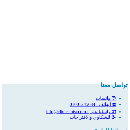
تواصل معنا
💬 واتساب
☎️ الهاتف : 01001245634
📧 راسلنا علي : info@clinicsmisr.com
📝 للشكاوي والاقتراحات