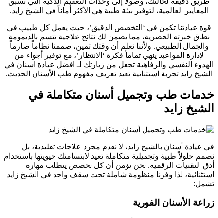
طريق دقيقة لحالتك، وصولاً إلى وحدات التعقيم الذكية التي تسبق
المعايير العالمية، لتوفير بيئة طبية هي الأكثر أماناً في الشيخ زايد.
قوة عيادتنا تكمن في ‘التخصص الدقيق’، حيث يعمل كل طبيب في
نطاق خبرته الحصرية، مما يضمن لك نتائج علاجية تتسم بالديمومة
والجمال الطبيعي. ولأننا نعلم أن وقتك ثمين، صممنا نظاماً صارماً
لإدارة المواعيد ينهي تماماً فكرة ‘الانتظار’، مع توفير أجواء من
الهدوء النفسي والرفاهية تجعل من زيارتك لـ افضل عيادة اسنان في
الشيخ زايد تجربة استثنائية تعيد تعريف مفهوم طب الأسنان الحديث.
خدمات طب وتجميل أسنان متكاملة في
الشيخ زايد
في عيادة أسنان بالشيخ زايد، لا نقدم مجرد علاجات تقليدية، بل
نصمم حلولاً طبية وتجميلية متكاملة تعيد لابتسامتك حيويتها باستخدام
أدق التقنيات الرقمية. نحن نؤمن أن كل تخصص يتطلب مهارة
استثنائية، لذا وفرنا منظومة شاملة تحت سقف واحد في الشيخ زايد
تشمل:
زراعة الأسنان الفورية