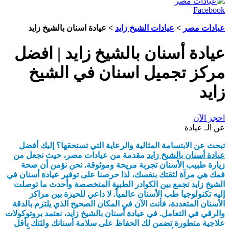
Facebook
عيادات مصر
>
عيادات الشيخ زايد
> عيادة اسنان بالشيخ زايد
عيادة أسنان بالشيخ زايد | افضل
مركز تجميل اسنان في الشيخ
زايد
احجز الآن
عن الـ عيادة
تبحث عن الابتسامة المثالية والرعاية التي تستحقها؟ إليك
أفضل
عيادة أسنان بالشيخ زايد
مقدمة من عيادات مصر، حيث نجعل من
زيارة طبيب الأسنان تجربة مريحة وموثوقة. نحن نؤمن أن صحة
فمك هي مرآة لثقتك بنفسك، لذا حرصنا على توفير عيادة أسنان في
الشيخ زايد تجمع بين الكوادر الطبية المتخصصة وأحدث ما توصلت
إليه تكنولوجيا طب الأسنان عالمياً. لا داعي للحيرة بين مراكز
الأسنان المتعددة، فأنت الآن في المكان الصحيح الذي يلتزم بالدقة
والرقي في التعامل. في
عيادة أسنان بالشيخ زايد
، نعتمد بروتوكولات
علاجية متطورة تضمن لك الحفاظ على سلامة أسنانك ولثتك بأقل