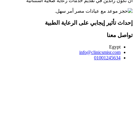
أن نكون رائدين في تقديم خدمات رعاية صحية استثنائية
إحداث تأثير إيجابي على الرعاية الطبية
تواصل معنا
Egypt
info@clinicsmisr.com
01001245634