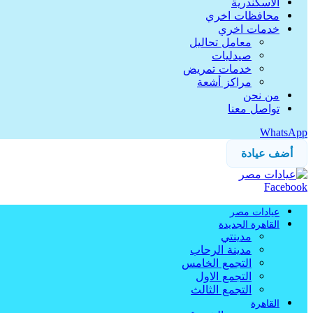
الاسكندرية
محافظات اخري
خدمات اخري
معامل تحاليل
صيدليات
خدمات تمريض
مراكز أشعة
من نحن
تواصل معنا
WhatsApp
أضف عيادة
Facebook
عيادات مصر
القاهرة الجديدة
مدينتي
مدينة الرحاب
التجمع الخامس
التجمع الاول
التجمع الثالث
القاهرة