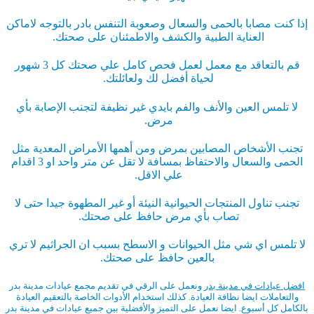
إذا كنت مصابا بالحمى والسعال وصعوبة التنفس بادر بالتوجه لاماكن
العناية الطبية والكشف والاطمئنان على صحتك.
قم بالتعاقد مع معمل لعمل فحص كامل علي صحتك كل 3 شهور
لحياة أفضل لك ولعائلتك.
لا تلمس العين والأنف والفم بايدي غير نظيفة لتجنب الإصابة بأي
مرض.
تجنب الأشخاص المصابين بمرض ومن أهمها الأمراض المعدية مثل
الحمى والسعال والاحتفاظ بمسافة لا تقل عن متر واحد او 3 اقدام
علي الاقل.
تجنب تناول المنتجات الحيوانية النيئة أو غير المطهوة جيدا حتى لا
تصاب بأي مرض حافظ على صحتك.
لا تلمس اي شي مثل الحيوانات و الاسطح بسبب ان الجراثيم لا تري
بالعين حافظ على صحتك.
افضل عيادات في مدينة بدر
ونعمل على الرقي في تقديم مجمع عيادات مدينة بدر
والتعاملات ايضا نظافة العيادة. كذلك استخدام الأدوات الخاصة بالتعقيم العيادة
بالكامل كل أسبوع. ايضا نعمل على التميز والأفضلية بين جميع عيادات في مدينة بدر