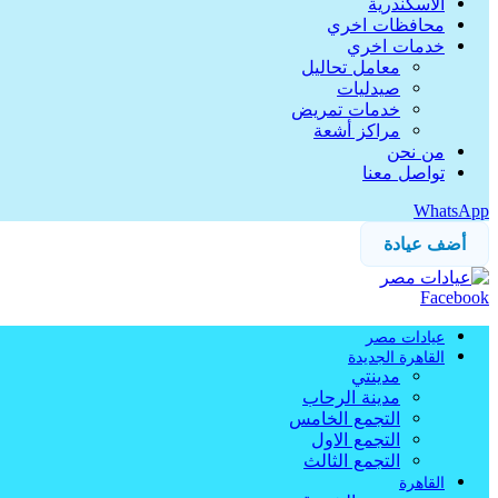
الاسكندرية
محافظات اخري
خدمات اخري
معامل تحاليل
صيدليات
خدمات تمريض
مراكز أشعة
من نحن
تواصل معنا
WhatsApp
أضف عيادة
Facebook
عيادات مصر
القاهرة الجديدة
مدينتي
مدينة الرحاب
التجمع الخامس
التجمع الاول
التجمع الثالث
القاهرة