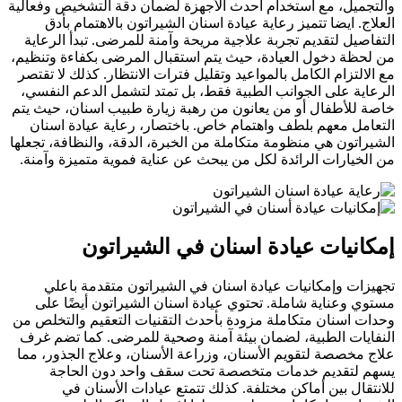
والتجميل، مع استخدام أحدث الأجهزة لضمان دقة التشخيص وفعالية
العلاج. ايضا تتميز رعاية عيادة اسنان الشيراتون بالاهتمام بأدق
التفاصيل لتقديم تجربة علاجية مريحة وآمنة للمرضى. تبدأ الرعاية
من لحظة دخول العيادة، حيث يتم استقبال المرضى بكفاءة وتنظيم،
مع الالتزام الكامل بالمواعيد وتقليل فترات الانتظار. كذلك لا تقتصر
الرعاية على الجوانب الطبية فقط، بل تمتد لتشمل الدعم النفسي،
خاصة للأطفال أو من يعانون من رهبة زيارة طبيب اسنان، حيث يتم
التعامل معهم بلطف واهتمام خاص. باختصار، رعاية عيادة اسنان
الشيراتون هي منظومة متكاملة من الخبرة، الدقة، والنظافة، تجعلها
من الخيارات الرائدة لكل من يبحث عن عناية فموية متميزة وآمنة.
إمكانيات عيادة اسنان في الشيراتون
تجهيزات وإمكانيات عيادة اسنان في الشيراتون متقدمة باعلي
مستوي وعناية شاملة. تحتوي عيادة اسنان الشيراتون أيضًا على
وحدات اسنان متكاملة مزودة بأحدث التقنيات التعقيم والتخلص من
النفايات الطبية، لضمان بيئة آمنة وصحية للمرضى. كما تضم غرف
علاج مخصصة لتقويم الأسنان، وزراعة الأسنان، وعلاج الجذور، مما
يسهم لتقديم خدمات متخصصة تحت سقف واحد دون الحاجة
للانتقال بين أماكن مختلفة. كذلك تتمتع عيادات الأسنان في