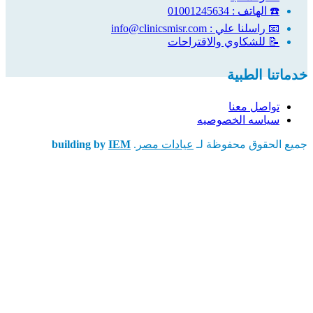
☎️ الهاتف : 01001245634
📧 راسلنا علي : info@clinicsmisr.com
📝 للشكاوي والاقتراحات
خدماتنا الطبية
تواصل معنا
سياسه الخصوصيه
جميع الحقوق محفوظة لـ
عيادات مصر
.
IEM
building by