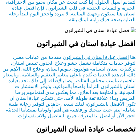
لتقديم أسهل الحلول. إذا كنت تبحث عن مكان يجمع بين الاحترافية،
الخبرة، والتقنيات الحديثة في قلب الشيراتون، فإن افضل عيادة
اسنان هنا ستكون وجهتك المثالية. لا تتردد واحجز اليوم لتبدأ رحلة
العناية بصحة فمك وابتسامتك بثقة.
افضل عيادة اسنان في الشيراتون
هنا
افضل عيادة اسنان في الشيراتون
مقدمة من عيادات مصر،
لتوفر خدمات متكاملة تشمل حشو وعلاج الجذور، تبييض اسنان،
تركيبات اسنان ابتسامة هوليوود، تقويم اسنان، وعلاج اللثة. الأهم من
ذلك، أن هذه الخدمات تُقدم بأعلى معايير التعقيم والسلامة، وبأسعار
تنافسية تناسب مختلف الفئات. أيضا بالإضافة إلى ذلك، تجد بعيادة
اسنان بالشيراتون التزاماً واضحاً بالمواعيد، وتوفّر الاستشارات
المجانية، والمتابعة بعد العلاج، مما يعكس مدى اهتمامهم برضا
المريض وبناء علاقة ثقة طويلة الأمد. حتي تتمكن عيادة اسنان ان
تكون الافضل بالشيراتون، لذلك نسعى جاهدين لتوفير رعاية طبية
شاملة ايضا حيث صحتك ورفاهيته هي أهم أولوياتنا بمنشأتنا الحديثة
احجز الآن أو اتصل بنا لمعرفة جميع التفاصيل والاستفسارات.
تخصصات عيادة اسنان الشيراتون