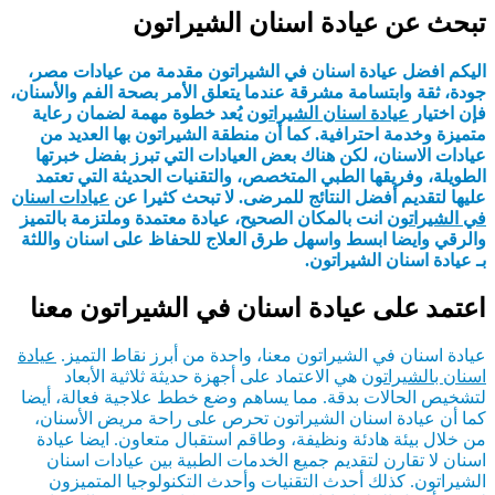
تبحث عن عيادة اسنان الشيراتون
اليكم افضل عيادة اسنان في الشيراتون مقدمة من عيادات مصر،
جودة، ثقة وابتسامة مشرقة عندما يتعلق الأمر بصحة الفم والأسنان،
فإن اختيار
عيادة اسنان الشيراتون
يُعد خطوة مهمة لضمان رعاية
متميزة وخدمة احترافية. كما أن منطقة الشيراتون بها العديد من
عيادات الاسنان، لكن هناك بعض العيادات التي تبرز بفضل خبرتها
الطويلة، وفريقها الطبي المتخصص، والتقنيات الحديثة التي تعتمد
عليها لتقديم أفضل النتائج للمرضى. لا تبحث كثيرا عن
عيادات اسنان
في الشيراتون
انت بالمكان الصحيح، عيادة معتمدة وملتزمة بالتميز
والرقي وايضا ابسط واسهل طرق العلاج للحفاظ على اسنان واللثة
بـ عيادة اسنان الشيراتون.
اعتمد على عيادة اسنان في الشيراتون معنا
عيادة اسنان في الشيراتون معنا، واحدة من أبرز نقاط التميز.
عيادة
اسنان بالشيراتون
هي الاعتماد على أجهزة حديثة ثلاثية الأبعاد
لتشخيص الحالات بدقة. مما يساهم وضع خطط علاجية فعالة، أيضا
كما أن عيادة اسنان الشيراتون تحرص على راحة مريض الأسنان،
من خلال بيئة هادئة ونظيفة، وطاقم استقبال متعاون. ايضا عيادة
اسنان لا تقارن لتقديم جميع الخدمات الطبية بين عيادات اسنان
الشيراتون. كذلك أحدث التقنيات وأحدث التكنولوجيا المتميزون