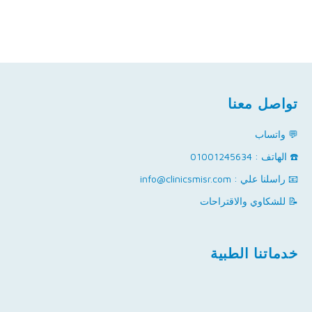
تواصل معنا
💬 واتساب
☎️ الهاتف : 01001245634
📧 راسلنا علي : info@clinicsmisr.com
📝 للشكاوي والاقتراحات
خدماتنا الطبية