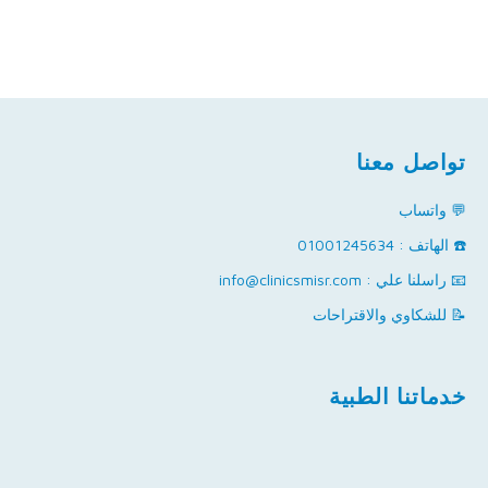
تواصل معنا
💬 واتساب
☎️ الهاتف : 01001245634
📧 راسلنا علي : info@clinicsmisr.com
📝 للشكاوي والاقتراحات
خدماتنا الطبية