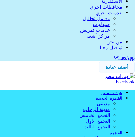
الاسكندرية
محافظات اخري
خدمات اخري
معامل تحاليل
صيدليات
خدمات تمريض
مراكز أشعة
من نحن
تواصل معنا
WhatsApp
أضف عيادة
Facebook
عيادات مصر
القاهرة الجديدة
مدينتي
مدينة الرحاب
التجمع الخامس
التجمع الاول
التجمع الثالث
القاهرة