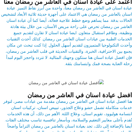
اعتمد على عيادة اسنان في العاشر من رمضان معنا
عيادة اسنان في العاشر من رمضان معنا، واحدة من أبرز نقاط التميز.
عيادة
اسنان بالعاشر من رمضان
هي الاعتماد على أجهزة حديثة ثلاثية الأبعاد لتشخيص
الحالات بدقة. مما يساهم وضع خطط علاجية فعالة، أيضا كما أن عيادة اسنان
العاشر من رمضان تحرص على راحة مريض الأسنان، من خلال بيئة هادئة
ونظيفة، وطاقم استقبال متعاون. ايضا عيادة اسنان لا تقارن لتقديم جميع
الخدمات الطبية بين عيادات اسنان العاشر من رمضان. كذلك أحدث التقنيات
وأحدث التكنولوجيا المتميزون لتقديم أسهل الحلول. إذا كنت تبحث عن مكان
يجمع بين الاحترافية، الخبرة، والتقنيات الحديثة في قلب العاشر من رمضان،
فإن افضل عيادة اسنان هنا ستكون وجهتك المثالية. لا تتردد واحجز اليوم لتبدأ
رحلة العناية بصحة فمك وابتسامتك بثقة.
افضل عيادة اسنان في العاشر من رمضان
هنا
افضل عيادة اسنان في العاشر من رمضان
مقدمة من عيادات مصر، لتوفر
خدمات متكاملة تشمل حشو وعلاج الجذور، تبييض اسنان، تركيبات اسنان
ابتسامة هوليوود، تقويم اسنان، وعلاج اللثة. الأهم من ذلك، أن هذه الخدمات
تُقدم بأعلى معايير التعقيم والسلامة، وبأسعار تنافسية تناسب مختلف الفئات.
أيضا بالإضافة إلى ذلك، تجد بعيادة اسنان بالعاشر من رمضان التزاماً واضحاً