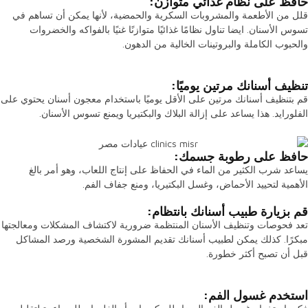
حافظ على نظام غذائي متوازن:
قلل من الأطعمة والمشروبات السكرية والحمضية، لأنها يمكن أن تساهم في
تسوس الأسنان. ايضا تناول نظامًا غذائيًا متوازنًا غنيًا بالفواكه والخضروات
والحبوب الكاملة والبروتينات الخالية من الدهون.
تنظيف أسنانك مرتين يوميًا:
قم بتنظيف أسنانك مرتين على الأقل يوميًا باستخدام معجون أسنان يحتوي على
الفلورايد. هذا يساعد على إزالة البلاك والبكتيريا ويمنع تسوس الأسنان.
حافظ على رطوبة جسمك:
يساعد شرب الكثير من الماء في الحفاظ على إنتاج اللعاب، وهو أمر بالغ
الأهمية لتحييد الأحماض، وغسل البكتيريا، ومنع جفاف الفم.
قم بزيارة طبيب أسنانك بانتظام:
تعد فحوصات وتنظيف الأسنان المنتظمة ضرورية لاكتشاف المشكلات ومعالجتها
مبكرًا. كذلك يمكن لطبيب أسنانك تقديم المشورة الشخصية ورصد المشاكل
قبل أن تصبح أكثر خطورة.
استخدم غسول الفم: