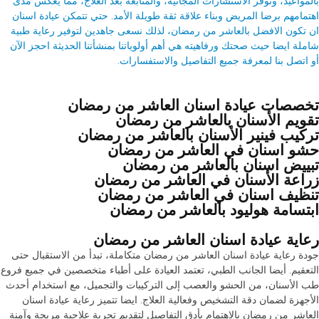
بالمواعيد، وتوفّر الاستشارات المجانية، والمتابعة بعد العلاج، مما يعكس مدى
اهتمامهم برضا المريض وبناء علاقة ثقة طويلة الأمد. حتي تتمكن عيادة اسنان
ان تكون الافضل بالعاشر من رمضان، لذلك نسعى جاهدين لتوفير رعاية طبية
شاملة ايضا حيث صحتك ورفاهيته هي أهم أولوياتنا بمنشأتنا الحديثة احجز الآن
أو اتصل بنا لمعرفة جميع التفاصيل والاستفسارات.
تخصصات عيادة اسنان العاشر من رمضان
تقويم الأسنان بالعاشر من رمضان
تركيب فينير الأسنان بالعاشر من رمضان
حشو اسنان في العاشر من رمضان
تبييض اسنان بالعاشر من رمضان
زراعة الأسنان في العاشر من رمضان
تنظيف اسنان في العاشر من رمضان
ابتسامة هوليود بالعاشر من رمضان
رعاية عيادة اسنان العاشر من رمضان
جودة رعاية عيادة اسنان العاشر من رمضان متكاملة، تبدأ من الاستقبال حتى
التعقيم. أيضا الجانب الطبي، تعتمد العيادة على أطباء متخصصين في جميع فروع
طب الأسنان، من الحشو والعصب إلى التركيبات والتجميل، مع استخدام أحدث
الأجهزة لضمان دقة التشخيص وفعالية العلاج. ايضا تتميز رعاية عيادة اسنان
العاشر من رمضان بالاهتمام بأدق التفاصيل لتقديم تجربة علاجية مريحة وآمنة