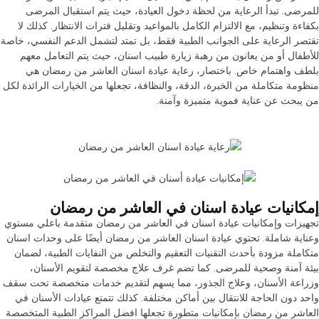
للمرضى. تبدأ الرعاية من لحظة دخول العيادة، حيث يتم استقبال المرضى
بكفاءة وتنظيم، مع الالتزام الكامل بالمواعيد وتقليل فترات الانتظار. كذلك لا
تقتصر الرعاية على الجوانب الطبية فقط، بل تمتد لتشمل الدعم النفسي، خاصة
للأطفال أو من يعانون من رهبة زيارة طبيب اسنان، حيث يتم التعامل معهم
بلطف واهتمام خاص. باختصار، رعاية عيادة اسنان العاشر من رمضان هي
منظومة متكاملة من الخبرة، الدقة، والنظافة، تجعلها من الخيارات الرائدة لكل
من يبحث عن عناية فموية متميزة وآمنة.
إمكانيات عيادة اسنان في العاشر من رمضان
تجهيزات وإمكانيات عيادة اسنان في العاشر من رمضان متقدمة باعلي مستوي
وعناية شاملة. تحتوي عيادة اسنان العاشر من رمضان أيضًا على وحدات اسنان
متكاملة مزودة بأحدث التقنيات التعقيم والتخلص من النفايات الطبية، لضمان
بيئة آمنة وصحية للمرضى. كما تضم غرف علاج مخصصة لتقويم الأسنان،
وزراعة الأسنان، وعلاج الجذور، مما يسهم لتقديم خدمات متخصصة تحت سقف
واحد دون الحاجة للانتقال بين أماكن مختلفة. كذلك تتمتع عيادات الأسنان في
العاشر من رمضان بإمكانيات متطورة تجعلها افضل المراكز الطبية المتخصصة