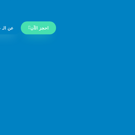
احجز الآن
عن الـ ع