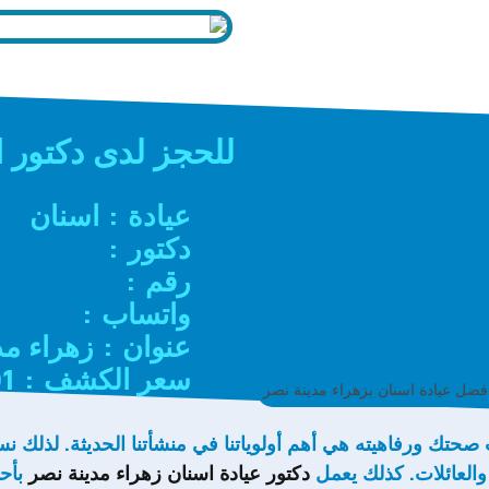
للحجز لدى دكتور ا
عيادة : اسنان
دكتور :
رقم :
واتساب :
عنوان : زهراء م
سعر الكشف : 0001 ج
حتك ورفاهيته هي أهم أولوياتنا في منشأتنا الحديثة. لذلك ن
والعائلات. كذلك يعمل
دكتور عيادة اسنان زهراء مدينة نصر
بأح