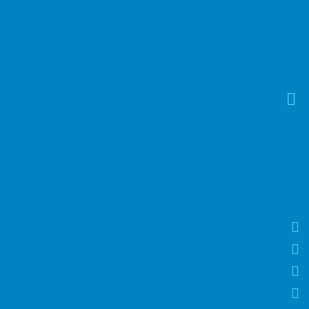
عيادة اسنان بالقاهرة الجديدة
افضل عيادة اسنان في القاهرة الجديدة
دكتور
7 أيام في الأسبوع
10 صباحًا - 8 مساءً
1-800-222-3344