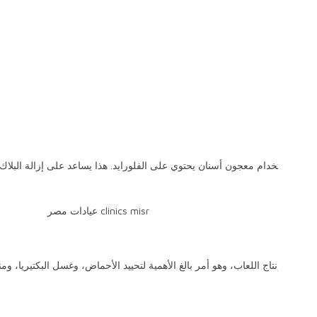
استخدم غسول الفم
فكر في استخدام غسول الف
البكتيريا وتقوية مينا ا
ا ويمنع تسوس الأسنان.
الإقلاع عن التدخين:
يمكن أن يساهم التدخين ف
عن التدخين أحد أفضل ال
لفم.
حماية أسنانك: