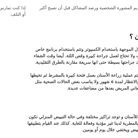
و تطحن أسنانك ليلاً، ففكر في استخدام واقي الفم لحماية أسنانك من الإصابة