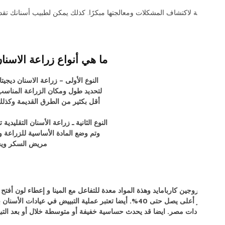
رة الشخصية ورصد المشاكل قبل أن تصبح أكثر
إذا كنت تمارس الرياضة أ
أو التلف.
هة باستخدام الكمبيوتر وتتم باستخدام برنامج خاص
ج لعمل جراحة كبيرة وقص اللثة. أيضا وقت الشفاء
بسيطة حتى انها سريعة مقارنة بالطرق التقليدية.
ية زراعة الأسنان بعمل فتحة كبيرة بالمشرط ثم تخيطها
وتم وضع المادة الأساسية للزراعة والانتظار لمدة 6 شهور ولا يناسب بعض الحالات الصحية مثل
ض بعدها من مضاعفات عديدة.
 توجد تراكيز مختلفة وفي حالة التبييض المنزلي تكون
ية التبييض في عيادات الأسنان بالمطرية لدينا غير مؤذية وفعالة للغاية. كذلك عند القيام بتطبيقها
ي خلال يوم أو يومين.