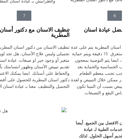
8
ابتسامة هوليود تميز مع عيادة أسنان
المطرية
ابتسامة هوليود من دكتور اسنان المطرية هو إجراء
تجميلي وليس علاجي للأسنان. ايضا هو عبارة عن
ة
قشرة لاصقة بهدف إظهار الأسنان بمظهر أفضل
ر
وبلون أبيض ناصع وجذاب، كذلك لمعالجة إصفرار
الأسنان افضل الانواع المستخدمة لابتسامة هوليود
متاحة بـ عيادة اسنان المطرية.