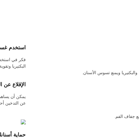
:
م المضاد للميكروبات أو الفلورايد للمساعدة في تقليل البلاك ومحاربة
لأسنان. ايضا استشر طبيب أسنانك للحصول على توصيات.
ي الإصابة بأمراض اللثة، وتسوس الأسنان، وسرطان الفم. لذلك يعد الإقلاع
أشياء التي يمكنك القيام بها من أجل صحتك العامة، بما في ذلك صحة الفم.