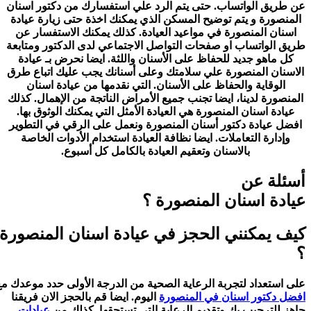
عن طريق الواتساب. حتى يتم الرد علي استفسارك من دكتور اسنان
المنصورة و يتم توضيح المسكن الذي يمكنك اخذة حتى زيارة عيادة
اسنان المنصورة في مواعيد العيادة. كذلك يمكنك الاستفسار عن
طريق الواتساب او صفحات التواصل الاجتماعي لدى الدكتور ومتابعة
كل ماهو جديد للحفاظ على الأسنان واللثة. ايضا نحرض بـ عيادة
الاسنان المنصورة علي سلامتك وعلى أسنانك يجب عليك اتباع طرق
الوقاية والحفاظ على الأسنان. التي نقدمها من عيادة اسنان
المنصورة لدينا، ايضا تجنب جميع الأمراض الناتجة من الإهمال. كذلك
عيادة اسنان المنصورة هي العيادة الأمثل التي يمكنك الوثوق بها.
افضل عيادة دكتور أسنان المنصورة ونعمل على الرقي في التطوير
وإدارة التعاملات. ايضا نظافة العيادة استخدام الأدوات الخاصة
بالاسنان وتعقيم العيادة بالكامل كل أسبوع.
أسئلة عن
عيادة اسنان المنصورة ؟
كيف يمكنني الحجز في عيادة اسنان المنصورة
؟
على استعداد لتجربة الرعاية الصحية من الدرجة الأولى حدد موعدك مع
افضل دكتور اسنان في المنصورة
اليوم. ايضا قم بالحجز الان فريقنا
جاهز للترحيب بك وتقديم الرعاية التي تستحقها. كذلك من
عيادات