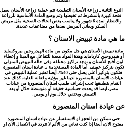
التقليدية.
النوع الثانية ـ زراعة الأسنان التقليدية تتم عملية زراعة الأسنان بعمل
فتحة كبيرة بالمشرط ثم تخيطها وتم وضع المادة الأساسية للزراعة
والانتظار لمدة 6 شهور ولا يناسب بعض الحالات الصحية مثل مريض
السكر ويعاني المريض بعدها من مضاعفات عديدة.
ما هي مادة تبييض الاسنان ؟
مادة تبييض الأسنان هي جل مكون من مادة الهيدروجين بيروكسايد
أو هيدروجين كاربامايد وهذة المواد معدة للتفاعل مع المينا و إعطاء
لون أفتح للأسنان و توجد تراكيز مختلفة وفي حالة التبييض المنزلي
تكون بتركيز خفيف. أما المادة المستخدمة بـ عيادة اسنان المنصورة
فتكون بتركيز أعلى يصل حتى 40%. أيضا تعتبر عملية التبييض في
عيادات الأسنان بالمنصورة لدينا غير مؤذية وفعالة للغاية. كذلك عند
القيام بتطبيقها تحت إشراف طبيب اسنان المنصورة من عيادات
مصر. ايضا قد يحدث حساسية خفيفة أو متوسطة خلال أو بعد
التبييض ويختفي خلال يوم أو يومين.
عن عيادة اسنان المنصورة
حتى تتمكن من الحجز او الاستفسار عن عيادة اسنان المنصورة
مفتوح الان، أيضا إذا كنت تعاني من الألم لا تتردد في الاتصال الآن او