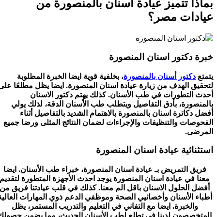
بماذا تتميز عيادة اسنان بالمنصورة من
عيادات مصر؟
خبرة دكتور اسنان المنصورة
يتمتع
دكتور أسنان بالمنصورة
، بخلفية قوية ايضا الخبرة المطلوبة
لتحقيق الهدف من زيارة عيادة اسنان المنصورة. ايضا يظل مطلعًا على
أحدث التطورات في طب الأسنان. كذلك يهتم دكتور الاسنان
بالمنصورة، بأدق التفاصيل ويتطلب طب الأسنان الدقة، لذلك يولي
أفضل دكاترة اسنان بالمنصورة بالاهتمام الشديد بالتفاصيل أثناء
الفحوصات والتنظيفات والإجراءات لضمان النتائج المثلى ورضا جميع
المرضى.
استثنائية عيادة اسنان المنصورة
فريق التمريض بـ عيادة اسنان المنصورة، خبراء طب الأسنان. ايضا
معنا في عيادة اسنان المنصورة يوجد احدث الأجهزة المتطورة لتقديم
أفضل الحلول الاسنان باقل الم معنا. كذلك في قلب عيادتنا فريق من
أطباء الأسنان وأخصائيي الصحة وموظفي الدعم ذوي المهارات العالية
والخبرة. ايضا مع التفاني في التعليم والتدريب المستمر، يظل
المتخصصون لدينا في تطلع لطب الأسنان الحديث، مما يضمن حصولك