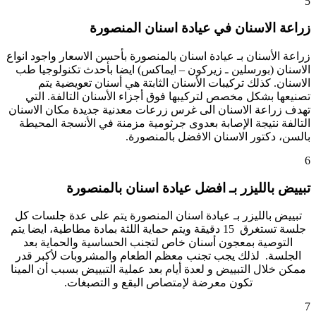
5
زراعة الاسنان في عيادة اسنان المنصورة
زراعة الأسنان بـ عيادة اسنان بالمنصورة بأحسن الاسعار واجود انواع
الاسنان (بورسلين ـ زيركون – ايماكس) ايضا بأحدث تكنولوجيا طب
الاسنان. كذلك تركيبات الأسنان الثابتة هي أسنان تعويضية يتم
تصنيعها بشكل مخصص لتركيبها فوق أجزاء الأسنان التالفة. التي
تهدف زراعة الاسنان الى غرس زرعات معدنية جديدة مكان الاسنان
التالفة نتيجة الإصابة بعدوى جرثومية مزمنة في الأنسجة المحيطة
بالسن، دكتور الاسنان الافضل بالمنصورة.
6
تبييض بالليزر بـ افضل عيادة اسنان بالمنصورة
تبييض بالليزر بـ عيادة اسنان المنصورة يتم على عدة جلسات كل
جلسة تستغرق 15 دقيقة ويتم حماية اللثة بمادة مطاطية، ايضا يتم
التوصية بمعجون أسنان خاص لتجنب الحساسية والحماية بعد
الجلسة. لذلك يجب تجنب معظم الطعام والمشروبات لأكبر قدر
ممكن خلال التبييض و لعدة أيام بعد عملية التبييض بسبب أن المينا
تكون معرضة لإمتصاص البقع و التصبغات.
7