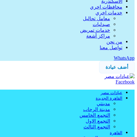
الاسكندرية
محافظات اخري
خدمات اخري
معامل تحاليل
صيدليات
خدمات تمريض
مراكز أشعة
من نحن
تواصل معنا
WhatsApp
أضف عيادة
Facebook
عيادات مصر
القاهرة الجديدة
مدينتي
مدينة الرحاب
التجمع الخامس
التجمع الاول
التجمع الثالث
القاهرة