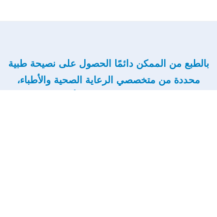
بالطبع من الممكن دائمًا الحصول على نصيحة طبية
محددة من متخصصي الرعاية الصحية والأطباء،
فإليك 9 نصائح طبية عامة يمكن أن تقدمها عيادة
اسنان حدائق المعادي اليكم
استخدام الخيط بانتظام:
يعد استخدام الخيط أمرًا ضروريًا لتنظيف بين الأسنان وتحت خط