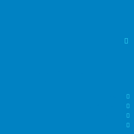
عيادة اسنان بحدائق المعادي
افضل عيادة اسنان في حدائق المعادي
دكتور
7 أيام في الأسبوع
10 صباحًا - 8 مساءً
1-800-222-3344