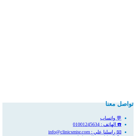
تواصل معنا
💬 واتساب
☎️ الهاتف : 01001245634
📧 راسلنا علي : info@clinicsmisr.com