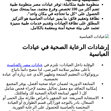
منظومة طبية متكاملة: توفر عيادات مصر منظومة طبية
تضم أكثر من 100 تخصص وفرع معتمد، مما يمنحك ميزة
الحصول على “كل ما تحتاجه في مكان واحد”.
نظافة وتعقيم فائق: ما يميز عيادات العباسية هو التركيز
المطلق على نظافة العيادات وتقديم خدمات طبية مميزة
تعتمد على بيئة صحية آمنة ومعقمة بالكامل.
إرشادات الرعاية الصحية في عيادات
العباسية
الوقاية داخل العيادات: نلتزم في
عيادات مصر بالعباسية
بأعلى معايير سلامة المرضى، لذا ننصح دائماً باتباع
بروتوكولات التعقيم المتبعة وتطهير الأيدي عند زيارة أي عيادة
تخصصية.
المتابعة الدورية: لضمان حياة صحية أفضل، يوفر المجمع
إمكانية التعاقد مع معمل تحاليل معتمد لإجراء فحص شامل
كل 3 أشهر لمتابعة الحالة الصحية لك ولعائلتك.
الاستجابة السريعة: عند الشعور بأعراض طارئة مثل الحمى أو
السعال، بادر بالتوجه فوراً إلى قسم الطوارئ أو العيادة
المختصة بالعباسية للحصول على الرعاية الفورية.