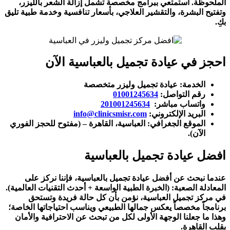
الملحوظة. استمتعي ببرامج مخصصة تشمل إزالة الشعر بالليزر،
وتفتيح البشرة، والتقشير العلاجي، بأسعار تنافسية وخدمة طبية تليق
بكِ.
احجز في عيادة تجميل بالعباسية الآن
الخدمة: عيادة تجميل وليزر متخصصة
رقم التواصل:
01001245634
واتساب مباشر:
201001245634
البريد الإلكتروني:
info@clinicsmisr.com
الموقع الجغرافي: العباسية، القاهرة – (مفتوح للحجز الفوري
الآن).
افضل عيادة تجميل بالعباسية
عندما نبحث عن أفضل عيادة تجميل بالعباسية، فإننا نركز على
المعادلة الصعبة: (الخبرة الطبية الواسعة + أحدث التقنيات العالمية).
في مركز تجميل العباسية، نؤمن بأن كل حالة فريدة وتستحق
برنامجاً مخصصاً يعكس جمالها الطبيعي ويناسب احتياجاتها الخاصة؛
وهذا ما جعلنا الوجهة الأولى لكل من تبحث عن الاحترافية والأمان
بقلب القاهرة.