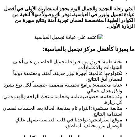
ابدئي رحلة التجديد والجمال اليوم بحجز استشارتك الأولى في أفضل
عيادة تجميل وليزر في العباسية. نوفر لكِ وصولاً سهلاً لنخبة من
الكوادر الطبية المتخصصة لضمان تجربة آمنة ونتائج مبهرة من
الزيارة الأولى.
ما يميزنا كأفضل مركز تجميل بالعباسية:
نخبة طبية: فريق من خبراء التجميل الحاصلين على أعلى
الشهادات والاعتمادات.
تكنولوجيا عالمية: أجهزة ليزر حديثة، آمنة، ومعتمدة دولياً
لضمان أدق النتائج.
عناية مخصصة: برامج تجميلية مصممة خصيصاً لكل نوع بشرة
ولكل هدف جمالي.
بيئة معقمة: خصوصية تامة وفخامة تمنحك الراحة والهدوء في
كل زيارة.
متابعة مستمرة: التزام تام بمتابعة الحالة بعد الجلسات لضمان
استدامة النتائج.
موقع استراتيجي: تواجدنا في قلب العباسية يسهل عليكِ
الوصول من مختلف المناطق.