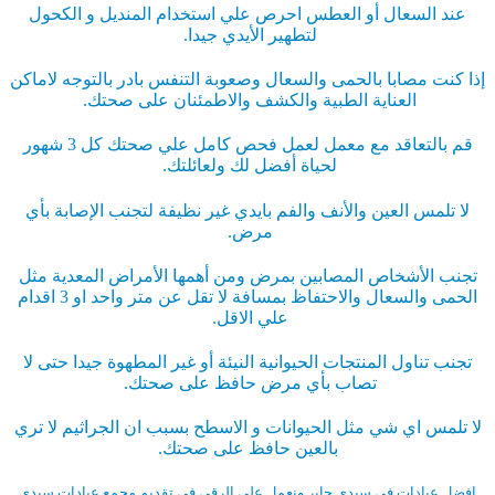
عند السعال أو العطس احرص علي استخدام المنديل و الكحول
لتطهير الأيدي جيدا.
إذا كنت مصابا بالحمى والسعال وصعوبة التنفس بادر بالتوجه لاماكن
العناية الطبية والكشف والاطمئنان على صحتك.
قم بالتعاقد مع معمل لعمل فحص كامل علي صحتك كل 3 شهور
لحياة أفضل لك ولعائلتك.
لا تلمس العين والأنف والفم بايدي غير نظيفة لتجنب الإصابة بأي
مرض.
تجنب الأشخاص المصابين بمرض ومن أهمها الأمراض المعدية مثل
الحمى والسعال والاحتفاظ بمسافة لا تقل عن متر واحد او 3 اقدام
علي الاقل.
تجنب تناول المنتجات الحيوانية النيئة أو غير المطهوة جيدا حتى لا
تصاب بأي مرض حافظ على صحتك.
لا تلمس اي شي مثل الحيوانات و الاسطح بسبب ان الجراثيم لا تري
بالعين حافظ على صحتك.
افضل عيادات في سيدي جابر
ونعمل على الرقي في تقديم مجمع عيادات سيدي