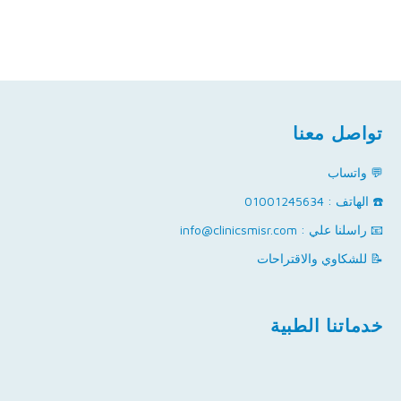
تواصل معنا
💬 واتساب
☎️ الهاتف : 01001245634
📧 راسلنا علي : info@clinicsmisr.com
📝 للشكاوي والاقتراحات
خدماتنا الطبية