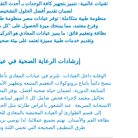
تقنيات عالمية: نتميز بتجهيز كافة الوحدات بـ أحدث التق
لضمان تقديم أفضل الحلول التشخيصية
وفرع معتمد، مما يمنحك ميزة الحصول على “كل ما
نظافة وتعقيم فائق: ما يميز عيادات المعادي هو التركي
وتقديم خدمات طبية مميزة تعتمد على بيئة صحية
إرشادات الرعاية الصحية في عيا
الوقاية داخل العيادات: نلتزم في عيادات المعادي بأع
ننصح دائماً باتباع بروتوكولات التعقيم المتبعة وتطهير ال
المتابعة الدورية: لضمان حياة صحية أفضل، يوفر المج
تحاليل معتمد لإجراء فحص شامل كل 3 أشهر لمتابعة الحالة الصحية لك ولعائلتك.
الاستجابة السريعة: عند الشعور بأعراض طارئة مثل الحمى
إلى قسم الطوارئ أو العيادة المختصة بالمعادي للح
نظافة الفم والأسنان: نهتم بجميع عملائنا، لذا نوصي بزيا
طرق التنظيف الصحيحة التي تحمي اللثة وتمن