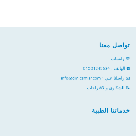
تواصل معنا
💬 واتساب
☎️ الهاتف : 01001245634
📧 راسلنا علي : info@clinicsmisr.com
📝 للشكاوي والاقتراحات
خدماتنا الطبية