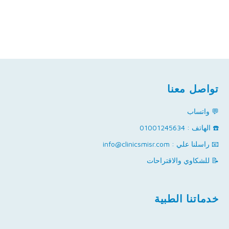
تواصل معنا
💬 واتساب
☎️ الهاتف : 01001245634
📧 راسلنا علي : info@clinicsmisr.com
📝 للشكاوي والاقتراحات
خدماتنا الطبية