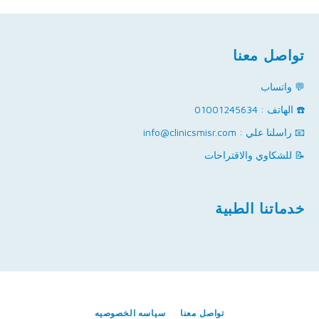
تواصل معنا
💬 واتساب
☎️ الهاتف : 01001245634
📧 راسلنا علي : info@clinicsmisr.com
📝 للشكاوي والاقتراحات
خدماتنا الطبية
تواصل معنا
سياسه الخصوصيه