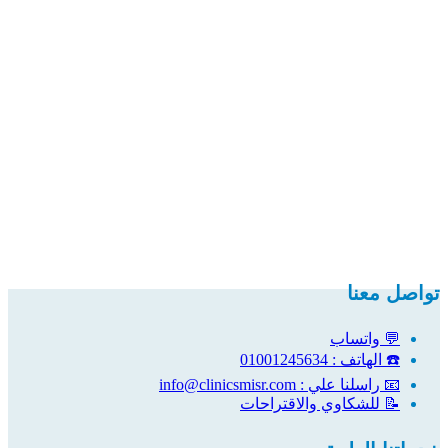
تواصل معنا
💬 واتساب
☎️ الهاتف : 01001245634
📧 راسلنا علي : info@clinicsmisr.com
📝 للشكاوي والاقتراحات