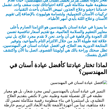
نفخر بكوننا
افضل مركز تجميل اسنان في المهندسين
، حيث نقدم
منظومة طبية متكاملة تلبي كافة احتياجاتك تحت سقف واحد. تشمل
خدماتنا (حشو وعلاج الجذور، تبييض الأسنان بأحدث التقنيات،
تركيبات الأسنان التجميلية، وابتسامة هوليوود)، بالإضافة إلى تقويم
الأسنان وعلاج اللثة بأيدي أمهر الأطباء.
ما يميزنا في عيادة اسنان بالمهندسين هو التزامنا الصارم بأعلى
معايير التعقيم والسلامة العالمية، مع تقديم أسعار تنافسية تضمن
لك الجودة والرفاهية في آن واحد. نحن لا نقدم مجرد علاج، بل نبني
علاقة ثقة طويلة الأمد من خلال الالتزام التام بالمواعيد، وتوفير
المتابعة الدورية بعد العلاج. في افضل عيادات اسنان في المهندسين،
تظل صحتك وراحة بالك هي أولويتنا القصوى. اتصل بنا الآن واكتشف
الفرق بنفسك.
لماذا تختار عيادتنا كأفضل عيادة أسنان في
المهندسين؟
التميز في عيادة أسنان بالمهندسين ليس مجرد شعار، بل هو معيار
نطبقه في كل تفصيلة تقنية وطبية. نحن لا نكتفي بتقديم العلاج
التقليدي، بل استثمرنا في بناء منظومة رقمية متكاملة تضمن لك
دقة متناهية، تبدأ من أجهزة الأشعة ثلاثية الأبعاد التي ترسم خارطة