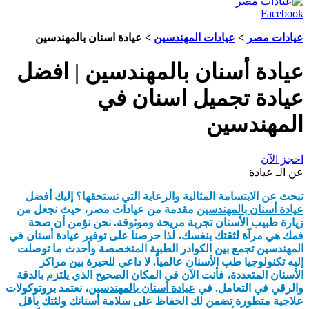
Facebook
عيادات مصر
>
عيادات المهندسين
> عيادة اسنان بالمهندسين
عيادة أسنان بالمهندسين | افضل
عيادة تجميل اسنان في
المهندسين
احجز الآن
عن الـ عيادة
تبحث عن الابتسامة المثالية والرعاية التي تستحقها؟ إليك
أفضل
عيادة أسنان بالمهندسين
مقدمة من عيادات مصر، حيث نجعل من
زيارة طبيب الأسنان تجربة مريحة وموثوقة. نحن نؤمن أن صحة
فمك هي مرآة لثقتك بنفسك، لذا حرصنا على توفير عيادة أسنان في
المهندسين تجمع بين الكوادر الطبية المتخصصة وأحدث ما توصلت
إليه تكنولوجيا طب الأسنان عالمياً. لا داعي للحيرة بين مراكز
الأسنان المتعددة، فأنت الآن في المكان الصحيح الذي يلتزم بالدقة
والرقي في التعامل. في
عيادة أسنان بالمهندسين
، نعتمد بروتوكولات
علاجية متطورة تضمن لك الحفاظ على سلامة أسنانك ولثتك بأقل