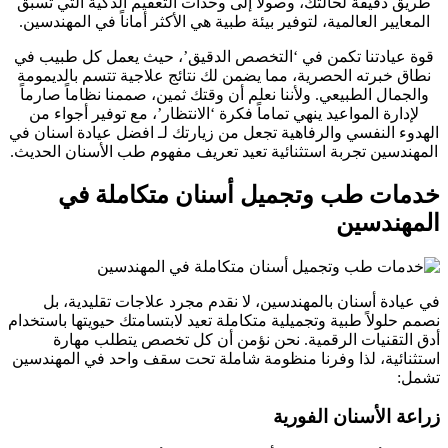
طريق دقيقة لحالتك، وصولاً إلى وحدات التعقيم الذكية التي تسبق
المعايير العالمية، لتوفير بيئة طبية هي الأكثر أماناً في المهندسين.
قوة عيادتنا تكمن في ‘التخصص الدقيق’، حيث يعمل كل طبيب في
نطاق خبرته الحصرية، مما يضمن لك نتائج علاجية تتسم بالديمومة
والجمال الطبيعي. ولأننا نعلم أن وقتك ثمين، صممنا نظاماً صارماً
لإدارة المواعيد ينهي تماماً فكرة ‘الانتظار’، مع توفير أجواء من
الهدوء النفسي والرفاهية تجعل من زيارتك لـ افضل عيادة اسنان في
المهندسين تجربة استثنائية تعيد تعريف مفهوم طب الأسنان الحديث.
خدمات طب وتجميل أسنان متكاملة في
المهندسين
في عيادة أسنان بالمهندسين، لا نقدم مجرد علاجات تقليدية، بل
نصمم حلولاً طبية وتجميلية متكاملة تعيد لابتسامتك حيويتها باستخدام
أدق التقنيات الرقمية. نحن نؤمن أن كل تخصص يتطلب مهارة
استثنائية، لذا وفرنا منظومة شاملة تحت سقف واحد في المهندسين
تشمل:
زراعة الأسنان الفورية