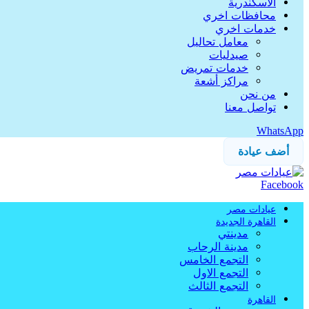
الاسكندرية
محافظات اخري
خدمات اخري
معامل تحاليل
صيدليات
خدمات تمريض
مراكز أشعة
من نحن
تواصل معنا
WhatsApp
أضف عيادة
Facebook
عيادات مصر
القاهرة الجديدة
مدينتي
مدينة الرحاب
التجمع الخامس
التجمع الاول
التجمع الثالث
القاهرة