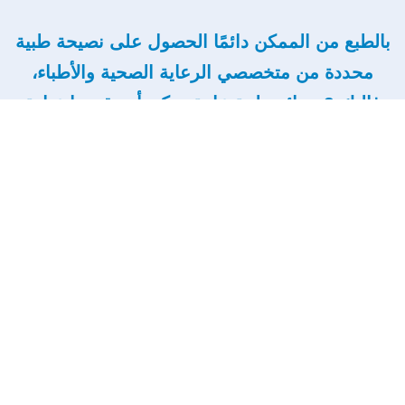
بالطبع من الممكن دائمًا الحصول على نصيحة طبية
محددة من متخصصي الرعاية الصحية والأطباء،
فإليك 9 نصائح طبية عامة يمكن أن تقدمها عيادة
اسنان السيدة زينب اليكم
استخدام الخيط بانتظام:
يعد استخدام الخيط أمرًا ضروريًا لتنظيف بين الأسنان وتحت خط
اللثة حيث قد لا تصل فرشاة الأسنان. ايضا يساعد على الوقاية من
أمراض اللثة وتسوس الأسنان.