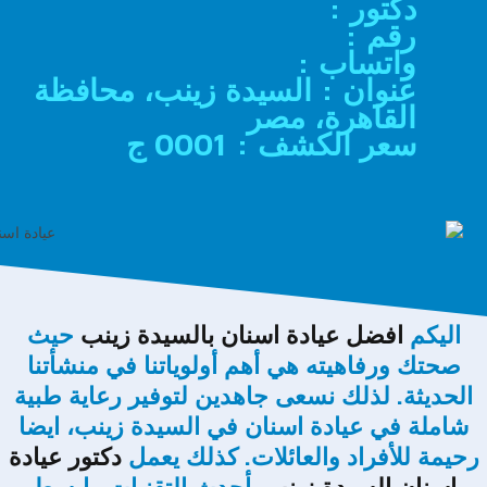
دكتور :
رقم :
واتساب :
عنوان : السيدة زينب، محافظة
القاهرة، مصر
سعر الكشف : 0001 ج
اليكم
افضل عيادة اسنان بالسيدة زينب
حيث
صحتك ورفاهيته هي أهم أولوياتنا في منشأتنا
الحديثة. لذلك نسعى جاهدين لتوفير رعاية طبية
شاملة في عيادة اسنان في السيدة زينب، ايضا
رحيمة للأفراد والعائلات. كذلك يعمل
دكتور عيادة